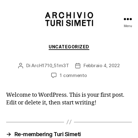
Menu
Archivio
Turi
Simeti
Categorie
UNCATEGORIZED
Di
ArcH1710_51m3T
Febbraio 4, 2022
Autore
Data
articolo
dell'articolo
su
1 commento
Hello
world!
Welcome to WordPress. This is your first post.
Edit or delete it, then start writing!
→
Re-membering Turi Simeti